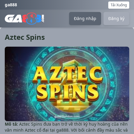
ga888
Tải Xuống
Đăng nhập
Đăng ký
Aztec Spins
Mô tả:
Aztec Spins đưa bạn trở về thời kỳ huy hoàng của nền
văn minh Aztec cổ đại tại ga888. Với bối cảnh đầy màu sắc và